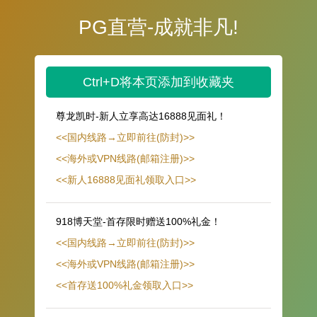
PG直营-成就非凡!
Ctrl+D将本页添加到收藏夹
尊龙凯时-新人立享高达16888见面礼！
<<国内线路→立即前往(防封)>>
<<海外或VPN线路(邮箱注册)>>
<<新人16888见面礼领取入口>>
918博天堂-首存限时赠送100%礼金！
<<国内线路→立即前往(防封)>>
<<海外或VPN线路(邮箱注册)>>
<<首存送100%礼金领取入口>>