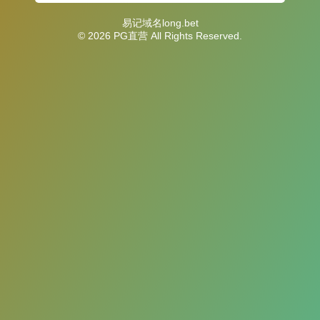
易记域名long.bet
© 2026 PG直营 All Rights Reserved.